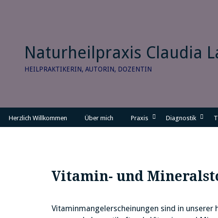
Skip
to
content
Naturheilpraxis Claudia 
HEILPRAKTIKERIN, AUTORIN, DOZENTIN
Herzlich Willkommen
Über mich
Praxis
Diagnostik
T
Vitamin- und Mineralst
Vitaminmangelerscheinungen sind in unserer he