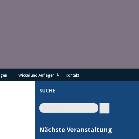
Search
Search
for
ngen
Wickel und Auflagen
Kontakt
SUCHE
Search
Search
for
Nächste Veranstaltung